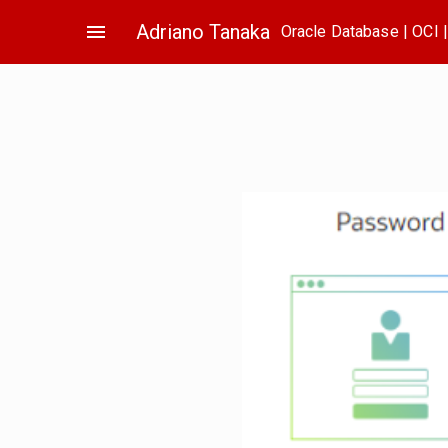
Skip
menu
Adriano Tanaka
Oracle Database | OCI 
to
content