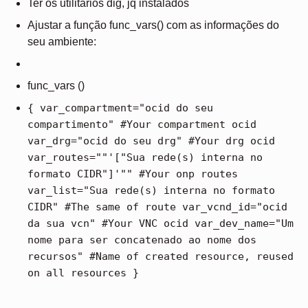
Ter os utilitários dig, jq instalados
Ajustar a função func_vars() com as informações do
seu ambiente:
func_vars ()
{ var_compartment="ocid do seu
compartimento" #Your compartment ocid
var_drg="ocid do seu drg" #Your drg ocid
var_routes=""'["Sua rede(s) interna no
formato CIDR"]'"" #Your onp routes
var_list="Sua rede(s) interna no formato
CIDR" #The same of route var_vcnd_id="ocid
da sua vcn" #Your VNC ocid var_dev_name="Um
nome para ser concatenado ao nome dos
recursos" #Name of created resource, reused
on all resources }