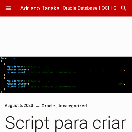
Skip
menu
Adriano Tanaka
search
Oracle Database | OCI | GoldenG
to
content
⌙
August 6, 2020
Oracle
,
Uncategorized
Script para criar