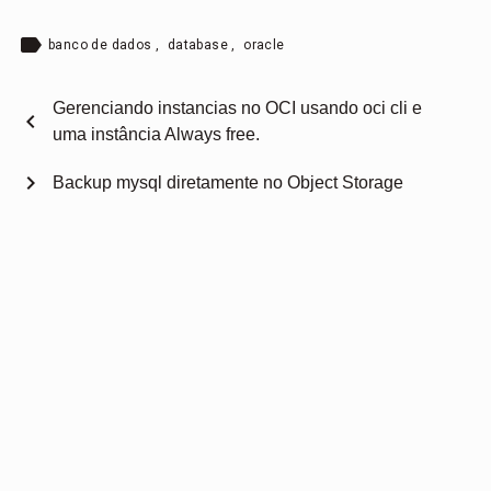
label
banco de dados
,
database
,
oracle
Gerenciando instancias no OCI usando oci cli e
chevron_left
uma instância Always free.
chevron_right
Backup mysql diretamente no Object Storage